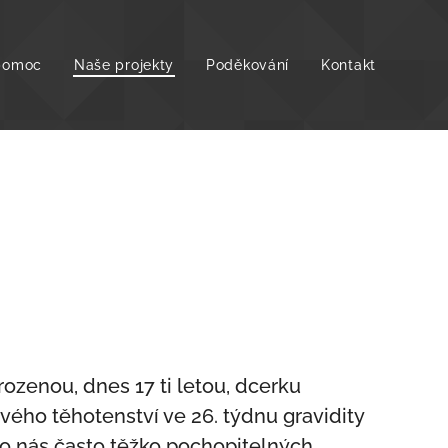
 pomoc
Naše projekty
Poděkování
Kontakt
ozenou, dnes 17 ti letou, dcerku
ého těhotenství ve 26. týdnu gravidity
pro nás často těžko pochopitelných,