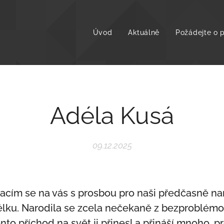
Úvod
Aktuálně
Požádejte o
Adéla Kusá
09.12.2025
acím se na vás s prosbou pro naši předčasně nar
lku. Narodila se zcela nečekaně z bezproblémov
ento příchod na svět ji přinesl a přináší mnoho, 