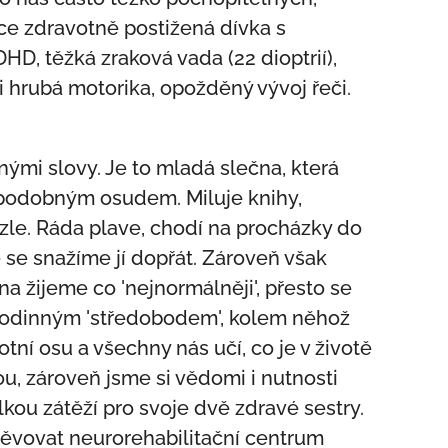
ěžce zdravotně postižená dívka s
D, těžká zraková vada (22 dioptrií),
i hrubá motorika, opožděný vývoj řeči.
ými slovy. Je to mladá slečna, která
s podobným osudem. Miluje knihy,
uzzle. Ráda plave, chodí na procházky do
e se snažíme jí dopřát. Zároveň však
na žijeme co 'nejnormálněji', přesto se
m rodinným 'středobodem', kolem něhož
otní osu a všechny nás učí, co je v životě
sou, zároveň jsme si vědomi i nutnosti
lkou zátěží pro svoje dvě zdravé sestry.
ěvovat neurorehabilitační centrum