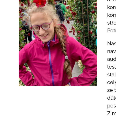
kom
kom
stř
Pot
Naš
nav
aud
les
stá
cel
se 
důl
pos
Z m