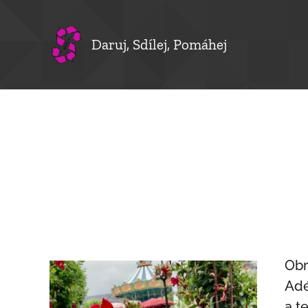
Daruj, Sdílej, Pomáhej
Obr
Adé
a t