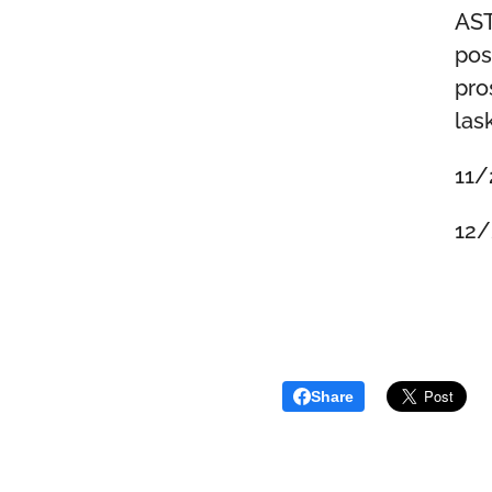
AST
pos
pro
las
11/
12/
Share