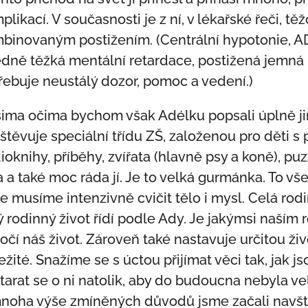
plikací. V současnosti je z ní, v lékařské řeči, t
binovaným postižením. (Centrální hypotonie, ADH
edně těžká mentální retardace, postižená jemná 
řebuje neustálý dozor, pomoc a vedení.)
ima očima bychom však Adélku popsali úplně jin
štěvuje speciální třídu ZŠ, založenou pro děti 
ioknihy, příběhy, zvířata (hlavně psy a koně), p
a a také moc ráda jí. Je to velká gurmánka. To vš
le musíme intenzivně cvičit tělo i mysl. Celá rodi
ý rodinný život řídí podle Ady. Je jakýmsi naší
točí náš život. Zároveň také nastavuje určitou živ
ežité. Snažíme se s úctou přijímat věci tak, jak j
tarat se o ni natolik, aby do budoucna nebyla ve
noha výše zmíněných důvodů jsme začali navšt