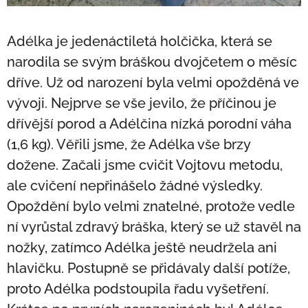
Adélka je jedenáctiletá holčička, která se
narodila se svým bráškou dvojčetem o měsíc
dříve. Už od narození byla velmi opožděná ve
vývoji. Nejprve se vše jevilo, že příčinou je
dřívější porod a Adélčina nízká porodní váha
(1,6 kg). Věřili jsme, že Adélka vše brzy
dožene. Začali jsme cvičit Vojtovu metodu,
ale cvičení nepřinášelo žádné výsledky.
Opoždění bylo velmi znatelné, protože vedle
ní vyrůstal zdravý bráška, který se už stavěl na
nožky, zatímco Adélka ještě neudržela ani
hlavičku. Postupně se přidávaly další potíže,
proto Adélka podstoupila řadu vyšetření.