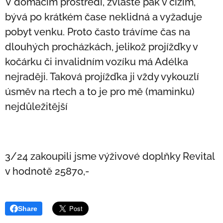
V domácím prostředí, zvláště pak v cizím,
bývá po krátkém čase neklidná a vyžaduje
pobyt venku. Proto často trávíme čas na
dlouhých procházkách, jelikož projížďky v
kočárku či invalidním vozíku má Adélka
nejraději. Taková projížďka ji vždy vykouzlí
úsměv na rtech a to je pro mě (maminku)
nejdůležitější
3/24 zakoupili jsme výživové doplňky Revital
v hodnotě 25870,-
Share