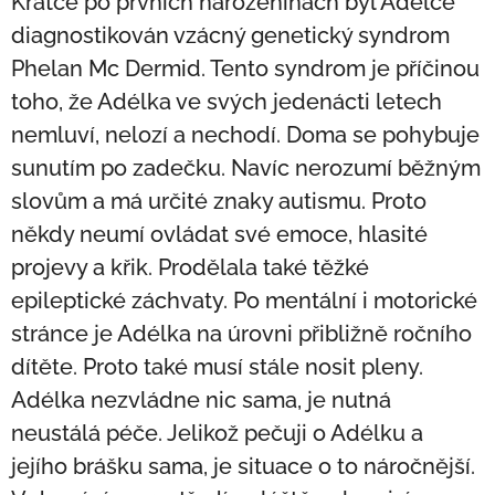
Krátce po prvních narozeninách byl Adélce
diagnostikován vzácný genetický syndrom
Phelan Mc Dermid. Tento syndrom je příčinou
toho, že Adélka ve svých jedenácti letech
nemluví, nelozí a nechodí. Doma se pohybuje
sunutím po zadečku. Navíc nerozumí běžným
slovům a má určité znaky autismu. Proto
někdy neumí ovládat své emoce, hlasité
projevy a křik. Prodělala také těžké
epileptické záchvaty. Po mentální i motorické
stránce je Adélka na úrovni přibližně ročního
dítěte. Proto také musí stále nosit pleny.
Adélka nezvládne nic sama, je nutná
neustálá péče. Jelikož pečuji o Adélku a
jejího brášku sama, je situace o to náročnější.