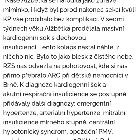
"Naše Alžbětka se narodila jako zdravé
miminko, i když byl porod nakonec sekcí kvůli
KP, vše probíhalo bez komplikací. V sedmi
týdnech věku Alžbětka prodělala masivní
kardiogenní šok s dechovou
insuficiencí. Tento kolaps nastal náhle, z
ničeho nic. Bylo to jako blesk z čistého nebe.
RZS nás odvezla na pohotovost, kde si nás
přímo přebralo ARO při dětské nemocnici v
Brně. K diagnóze kardiogenní šok a
akutní respirační insuficience se postupně
přidávaly další diagnózy: emergentní
hypertenze, arteriální hypertenze, mitrální
insuficience mírného stupně, centrální
hypotonický syndrom, opoždění PMV,