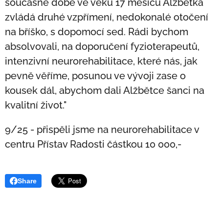
současné době ve věku 17 měsíců Alžbětka
zvládá druhé vzpřímení, nedokonalé otočení
na bříško, s dopomocí sed. Rádi bychom
absolvovali, na doporučení fyzioterapeutů,
intenzivní neurorehabilitace, které nás, jak
pevně věříme, posunou ve vývoji zase o
kousek dál, abychom dali Alžbětce šanci na
kvalitní život."
9/25 - přispěli jsme na neurorehabilitace v
centru Přístav Radosti částkou 10 000,-
Share