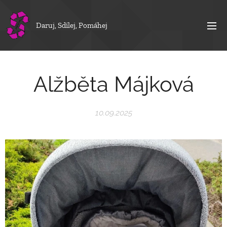
Daruj, Sdílej, Pomáhej
Alžběta Májková
10.09.2025