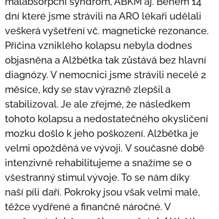
malabsorpční syndrom, ABKM aj. Během 14
dní které jsme strávili na ARO lékaři udělali
veškerá vyšetření vč. magnetické rezonance.
Příčina vzniklého kolapsu nebyla dodnes
objasněna a Alžbětka tak zůstává bez hlavní
diagnózy. V nemocnici jsme strávili necelé 2
měsíce, kdy se stav výrazně zlepšil a
stabilizoval. Je ale zřejmé, že následkem
tohoto kolapsu a nedostatečného okysličení
mozku došlo k jeho poškození. Alžbětka je
velmi opožděná ve vývoji. V současné době
intenzivně rehabilitujeme a snažíme se o
všestranný stimul vývoje. To se nám díky
naší píli daří. Pokroky jsou však velmi malé,
těžce vydřené a finančně náročné. V