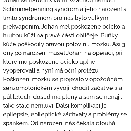
Johan se narodil s velmi vzácnou nemocí
Schimmelpenning syndrom a jeho narození s
tímto syndromem pro nás bylo velkým
překvapením. Johan měl poškozené očičko a
hrubou kůži na pravé části obličeje. Buňky
kůže poškodily pravou polovinu mozku. Asi 3
dny po narození musel Johan na operaci, při
které mu poškozené očičko úplně
vyoperovali a nyní má oční protézu.
Poškození mozku se projevilo v opožděném
senzomotorickém vývoji, chodit začal ve 2 a
půl letech, dosud má pleny a sám se nenají,
také stále nemluví. Další komplikací je
epilepsie, epileptické záchvaty a problémy se
spánkem. Od narození nás čekala dlouhá