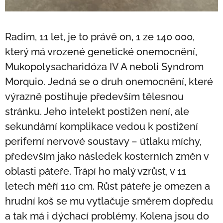
Radim, 11 let, je to právě on, 1 ze 140 000,
který má vrozené genetické onemocnění,
Mukopolysacharidóza IV A neboli Syndrom
Morquio. Jedná se o druh onemocnění, které
výrazně postihuje především tělesnou
stránku. Jeho intelekt postižen není, ale
sekundární komplikace vedou k postižení
periferní nervové soustavy – útlaku míchy,
především jako následek kosterních změn v
oblasti páteře. Trápí ho malý vzrůst, v 11
letech měří 110 cm. Růst páteře je omezen a
hrudní koš se mu vytlačuje směrem dopředu
a tak má i dýchací problémy. Kolena jsou do