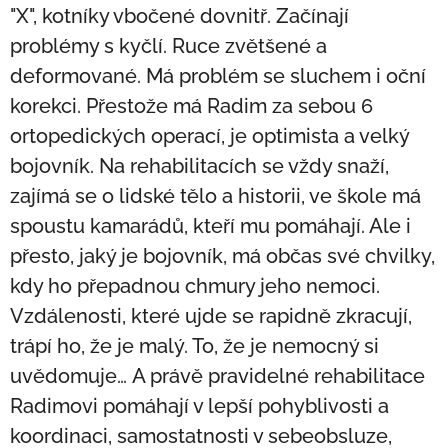
"X", kotníky vbočené dovnitř. Začínají
problémy s kyčlí. Ruce zvětšené a
deformované. Má problém se sluchem i oční
korekci. Přestože má Radim za sebou 6
ortopedických operací, je optimista a velký
bojovník. Na rehabilitacích se vždy snaží,
zajímá se o lidské tělo a historii, ve škole má
spoustu kamarádů, kteří mu pomáhají. Ale i
přesto, jaký je bojovník, má občas své chvilky,
kdy ho přepadnou chmury jeho nemoci.
Vzdálenosti, které ujde se rapidně zkracují,
trápí ho, že je malý. To, že je nemocný si
uvědomuje… A právě pravidelné rehabilitace
Radimovi pomáhají v lepší pohyblivosti a
koordinaci, samostatnosti v sebeobsluze,