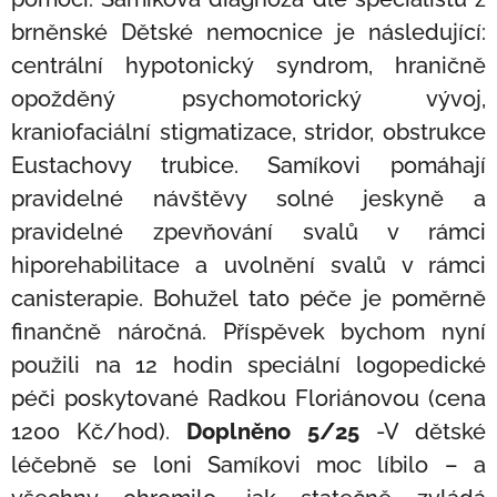
brněnské Dětské nemocnice je následující:
centrální hypotonický syndrom, hraničně
opožděný psychomotorický vývoj,
kraniofaciální stigmatizace, stridor, obstrukce
Eustachovy trubice. Samíkovi pomáhají
pravidelné návštěvy solné jeskyně a
pravidelné zpevňování svalů v rámci
hiporehabilitace a uvolnění svalů v rámci
canisterapie. Bohužel tato péče je poměrně
finančně náročná. Příspěvek bychom nyní
použili na 12 hodin speciální logopedické
péči poskytované Radkou Floriánovou (cena
1200 Kč/hod).
Doplněno 5/25
-V dětské
léčebně se loni Samíkovi moc líbilo – a