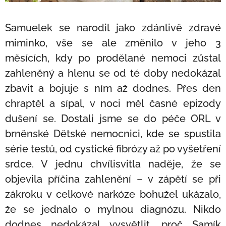
Samuelek se narodil jako zdánlivě zdravé
miminko, vše se ale změnilo v jeho 3
měsících, kdy po prodělané nemoci zůstal
zahleněný a hlenu se od té doby nedokázal
zbavit a bojuje s ním až dodnes. Přes den
chraptěl a sípal, v noci měl časné epizody
dušení se. Dostali jsme se do péče ORL v
brněnské Dětské nemocnici, kde se spustila
série testů, od cystické fibrózy až po vyšetření
srdce. V jednu chvílisvitla naděje, že se
objevila příčina zahlenění – v zápětí se při
zákroku v celkové narkóze bohužel ukázalo,
že se jednalo o mylnou diagnózu. Nikdo
dodnes nedokázal vysvětlit, proč Samík