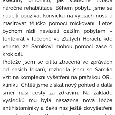
všechny ohromilo, jak statečně zvládá
náročné rehabilitace. Během pobytu jsme se
naučili používat konvičku na výplach nosu a
masírovat tělíčko pomocí míčkování. Letos
bychom rádi navázali dalším pobytem –
tentokrát v léčebně ve Zlatých Horách, kde
věříme, že Samíkovi mohou pomoci zase o
krok dál.
Protože jsem se cítila ztracená ve zprávách
od našich lékařů, rozhodla jsem se Samíka
vzít na komplexní vyšetření na pražskou ORL
kliniku. Chtěli jsme získat nový pohled a další
směr naší cesty za zdravím. Na základě
výsledků mu byla nasazena nová léčba
antihistaminiky a čeká nás ještě dovyšetření