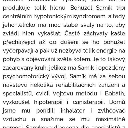
produkuje tolik hlenu. Bohužel Samík trpí
centrálním hypotonickým syndromem, a tedy
jeho tělíčko má moc slabé svaly na to, aby
zvládl hlen vykašlat. Časté záchvaty kašle
přecházející až do dušení se ho bohužel
vyčerpávají a pak už nezbývá tolik energie na
pohyb a objevování světa kolem. Je to takový
začarovaný kruh, jelikož má Samík i opožděný
psychomotorický vývoj. Samík má za sebou
návštěvu několika rehabilitačních zařízení a
specialistů, cvičil Vojtovu metodu i Bobath,
vyzkoušel hipoterapii i canisterapii. Domů
jsme mu pořídili inhalátor i zvlhčovač
vzduchu a snažíme se mu maximálně
pomoci. Samíkova diagnóza dle specialistů z